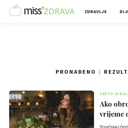
ZDRAVLJE
DIJ
PRONAĐENO
1
REZULT
ZAŠTO JE BOL
Ako obro
vrijeme 
Stručnjaci čes