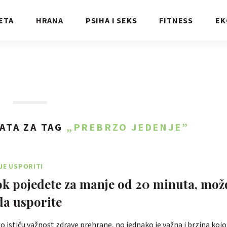
ETA
HRANA
PSIHA I SEKS
FITNESS
EK
ATA ZA TAG
„PREBRZO JEDENJE”
JE USPORITI
k pojedete za manje od 20 minuta, mož
da usporite
to ističu važnost zdrave prehrane, no jednako je važna i brzina koj