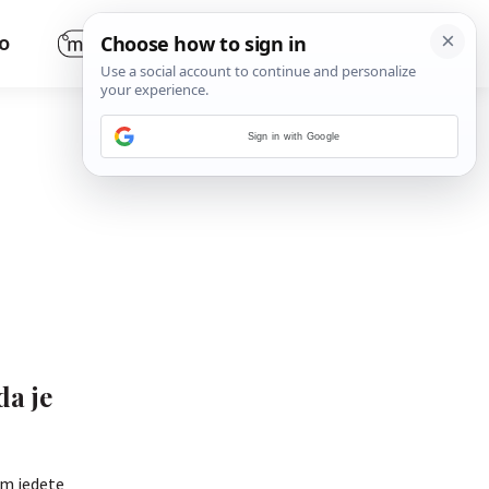
O
Sign in with Google
da je
om jedete