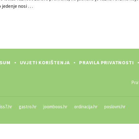
 jedenje nosi …
SSUM
UVJETI KORIŠTENJA
PRAVILA PRIVATNOSTI
Prat
iss7.hr
gastro.hr
joomboos.hr
ordinacija.hr
poslovni.hr