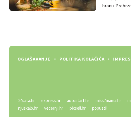
hranu. Prebrzo
OGLAŠAVANJE
POLITIKA KOLAČIĆA
IMPRE
24sata.hr
express.hr
autostart.hr
miss7mama.hr
m
njuskalo.hr
vecernji.hr
pixsell.hr
popusti!