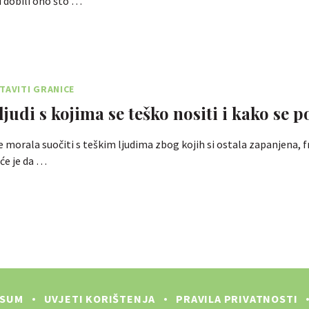
i dobili ono što …
TAVITI GRANICE
ljudi s kojima se teško nositi i kako se p
e morala suočiti s teškim ljudima zbog kojih si ostala zapanjena, f
uće je da …
SSUM
UVJETI KORIŠTENJA
PRAVILA PRIVATNOSTI