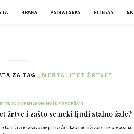
ETA
HRANA
PSIHA I SEKS
FITNESS
EK
ATA ZA TAG
„MENTALITET ŽRTVE”
ŽRTVE SE S VREMENOM MOŽE POGORŠATI
t žrtve i zašto se neki ljudi stalno žale?
itetom žrtve takav stav prihvaćaju kao način života i ne prepoznaj