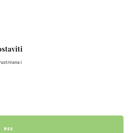
ostaviti
rustrirana i
RSS