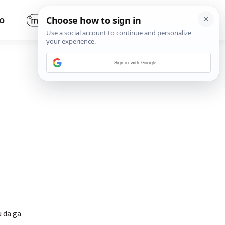
O
Sign in with Google
u da ga