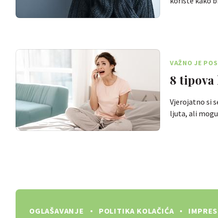
koriste kako b
VAŽNO JE POS
8 tipova 
Vjerojatno si s
ljuta, ali mog
OGLAŠAVANJE
POLITIKA KOLAČIĆA
IMPRE