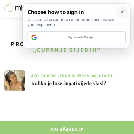
Sign in with Google
PRONAĐENO
1
REZULTATA ZA TAG
„ČUPANJE SIJEDIH”
AKO IŠČUPAŠ JEDNU SIJEDU VLAS, HOĆE LI
NARASTI JOŠ DVIJE NA ISTOM MJESTU
Koliko je loše čupati sijede vlasi?
OGLAŠAVANJE