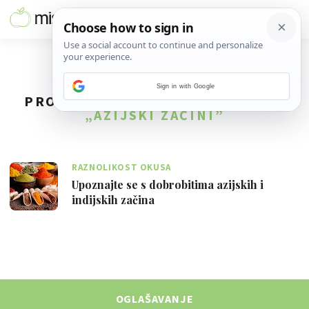
Sign in with Google
PRONAĐENO
1
REZULTATA ZA TAG
„AZIJSKI ZAČINI”
RAZNOLIKOST OKUSA
Upoznajte se s dobrobitima azijskih i
indijskih začina
OGLAŠAVANJE