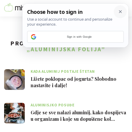
Sign in with Google
PRONAĐENO
4
REZULTATA ZA TAG
„ALUMINIJSKA FOLIJA”
KADA ALUMINIJ POSTAJE ŠTETAN
Ližete poklopac od jogurta? Slobodno
nastavite i dalje!
ALUMINISJKO POSUĐE
Gdje se sve nalazi aluminij, kako dospijeva
u organizam i koje su dopuštene kol…