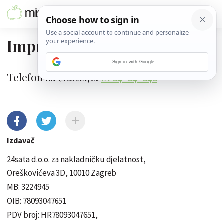
Impressum
Sign in with Google
Telefon za čitatelje:
01 24-24-242
Izdavač
24sata d.o.o. za nakladničku djelatnost,
Oreškovićeva 3D, 10010 Zagreb
MB: 3224945
OIB: 78093047651
PDV broj: HR78093047651,