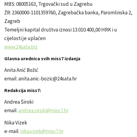
MBS: 08005163, Trgovački sud u Zagrebu
ŽR: 2360000-1101359760, Zagrebačka banka, Paromlinska 2,
Zagreb
Temeljni kapital društva iznosi 13.010.400,00 HRK i u
cijelosti je uplaćen
www.24sata.biz
Glavna urednica svih miss7 izdanja
Anita Anić Božić
email: anita.anic-bozic@24sata.hr
Redakcija miss7:
Andrea Široki
email:
andrea.siroki@miss7.hr
Nika Vizek
e-mail:
nika.vizek@miss7.hr