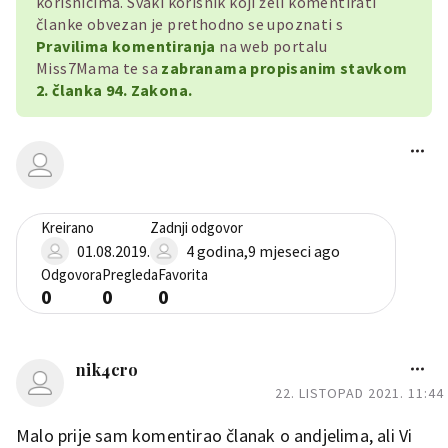
korisnicima. Svaki korisnik koji želi komentirati
članke obvezan je prethodno se upoznati s
Pravilima komentiranja
na web portalu
Miss7Mama te sa
zabranama propisanim stavkom
2. članka 94. Zakona.
Kreirano
Zadnji odgovor
01.08.2019.
4 godina,9 mjeseci ago
Odgovora
Pregleda
Favorita
0
0
0
nik4cro
22. LISTOPAD 2021. 11:44
Malo prije sam komentirao članak o andjelima, ali Vi