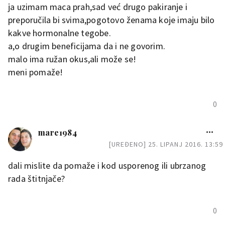
ja uzimam maca prah,sad već drugo pakiranje i
preporučila bi svima,pogotovo ženama koje imaju bilo
kakve hormonalne tegobe.
a,o drugim beneficijama da i ne govorim.
malo ima ružan okus,ali može se!
meni pomaže!
0
mare1984
[UREĐENO] 25. LIPANJ 2016. 13:59
dali mislite da pomaže i kod usporenog ili ubrzanog
rada štitnjače?
0