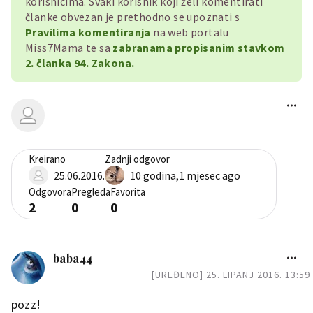
korisnicima. Svaki korisnik koji želi komentirati
članke obvezan je prethodno se upoznati s
Pravilima komentiranja
na web portalu
Miss7Mama te sa
zabranama propisanim stavkom
2. članka 94. Zakona.
Kreirano
Zadnji odgovor
25.06.2016.
10 godina,1 mjesec ago
Odgovora
Pregleda
Favorita
2
0
0
baba44
[UREĐENO] 25. LIPANJ 2016. 13:59
pozz!