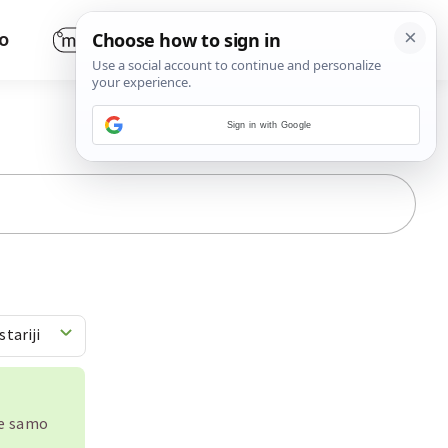
O
Sign in with Google
stariji
je samo