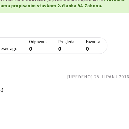
ama propisanim stavkom 2. članka 94. Zakona.
Odgovora
Pregleda
Favorita
0
0
0
jesec ago
[UREĐENO] 25. LIPANJ 2016.
;)