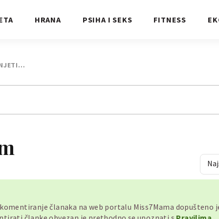
ETA
HRANA
PSIHA I SEKS
FITNESS
EK
ANJETI…
om
Naj
, komentiranje članaka na web portalu Miss7Mama dopušteno 
mentirati članke obvezan je prethodno se upoznati s
Pravilima