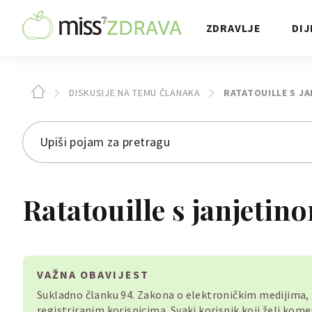
ZDRAVLJE
DIJ
DISKUSIJE NA TEMU ČLANAKA
RATATOUILLE S J
Ratatouille s janjetin
VAŽNA OBAVIJEST
Sukladno članku 94. Zakona o elektroničkim medijima
registriranim korisnicima. Svaki korisnik koji želi ko