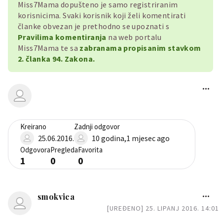
Miss7Mama dopušteno je samo registriranim
korisnicima. Svaki korisnik koji želi komentirati
članke obvezan je prethodno se upoznati s
Pravilima komentiranja
na web portalu
Miss7Mama te sa
zabranama propisanim stavkom
2. članka 94. Zakona.
Kreirano
Zadnji odgovor
25.06.2016.
10 godina,1 mjesec ago
Odgovora
Pregleda
Favorita
1
0
0
smokvica
[UREĐENO] 25. LIPANJ 2016. 14:01