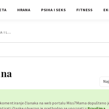
ETA
HRANA
PSIHA I SEKS
FITNESS
EK
A I L…
ana
Naj
, komentiranje članaka na web portalu Miss7Mama dopušteno 
mentirati članke obvezan je prethodno se upoznati s
Pravilima