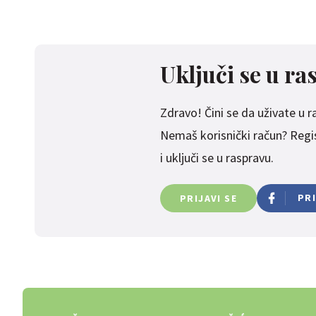
Uključi se u ra
Zdravo! Čini se da uživate u ras
Nemaš korisnički račun? Regist
i uključi se u raspravu.
PR
PRIJAVI SE