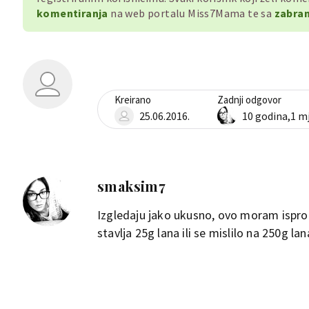
komentiranja
na web portalu Miss7Mama te sa
zabran
Kreirano
Zadnji odgovor
25.06.2016.
10 godina,1 m
smaksim7
Izgledaju jako ukusno, ovo moram isprob
stavlja 25g lana ili se mislilo na 250g lan