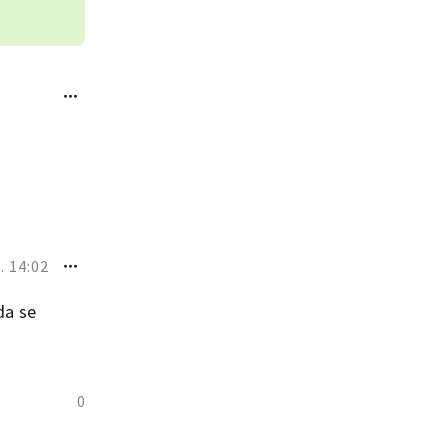
 14:02
da se
0