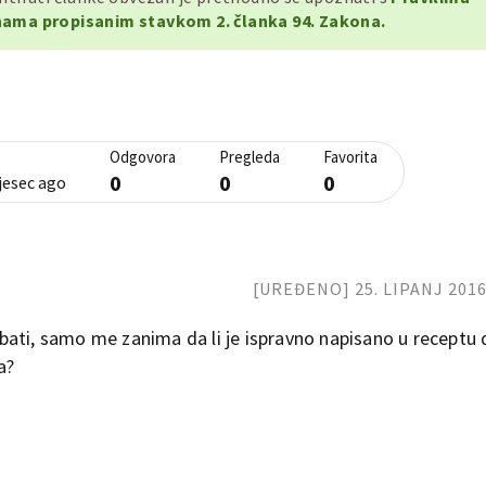
ama propisanim stavkom 2. članka 94. Zakona.
Odgovora
Pregleda
Favorita
0
0
0
jesec ago
[UREĐENO] 25. LIPANJ 2016.
ati, samo me zanima da li je ispravno napisano u receptu 
a?