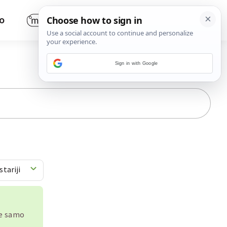
O
Sign in with Google
stariji
je samo