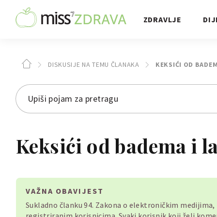
ZDRAVLJE
DIJ
DISKUSIJE NA TEMU ČLANAKA
KEKSIĆI OD BADEM
Keksići od badema i l
VAŽNA OBAVIJEST
Sukladno članku 94. Zakona o elektroničkim medijima
registriranim korisnicima. Svaki korisnik koji želi ko