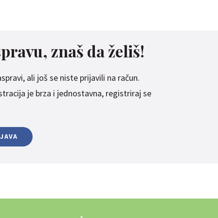
spravu, znaš da želiš!
pravi, ali još se niste prijavili na račun.
racija je brza i jednostavna, registriraj se
IJAVA