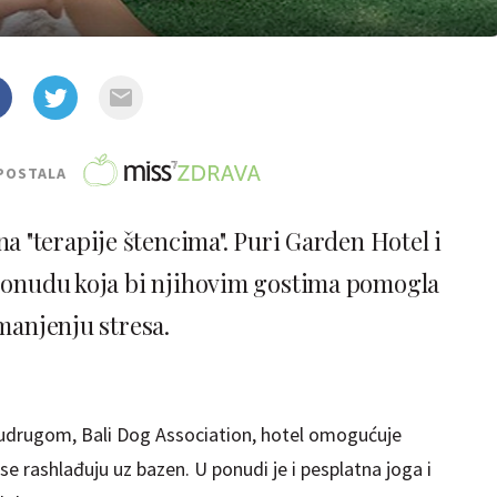
POSTALA
na "terapije štencima". Puri Garden Hotel i
 ponudu koja bi njihovim gostima pomogla
manjenju stresa.
udrugom, Bali Dog Association, hotel omogućuje
e rashlađuju uz bazen. U ponudi je i pesplatna joga i