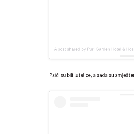
A post shared by
Puri Garden Hotel & Hos
Psići su bili lutalice, a sada su smješten