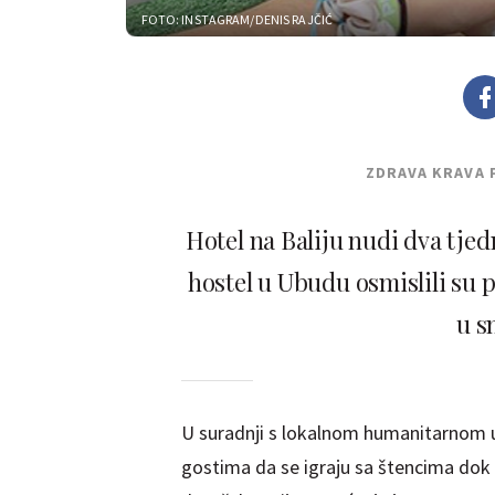
FOTO: INSTAGRAM/DENIS RAJČIĆ
ZDRAVA KRAVA 
Hotel na Baliju nudi dva tjed
hostel u Ubudu osmislili su
u s
U suradnji s lokalnom humanitarnom 
gostima da se igraju sa štencima dok s