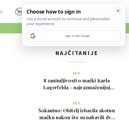
O
Sign in with Google
NAJČITANIJE
EKO
8 zanimljivosti o mački Karla
Lagerfelda - najrazmaženijoj
mački na svijetu
EKO
Šokantno: Obitelj izbacila skotnu
mačku nakon što su nabavili dva
psa