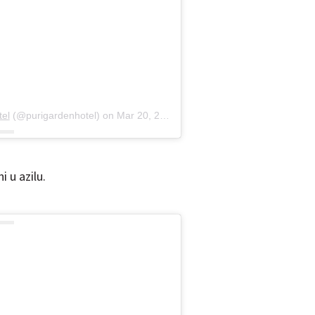
tel
(@purigardenhotel) on
Mar 20, 2019 at 3:24pm PDT
i u azilu.