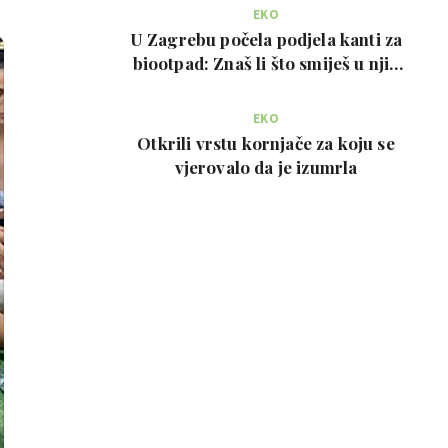
EKO
U Zagrebu počela podjela kanti za
biootpad: Znaš li što smiješ u njih
bacati?
EKO
Otkrili vrstu kornjače za koju se
vjerovalo da je izumrla