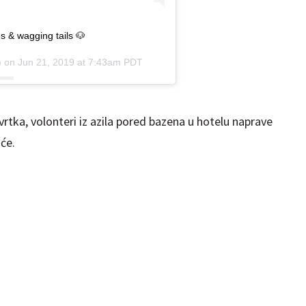
s & wagging tails 🐶
) on
Jun 21, 2019 at 7:43am PDT
rtka, volonteri iz azila pored bazena u hotelu naprave
će.