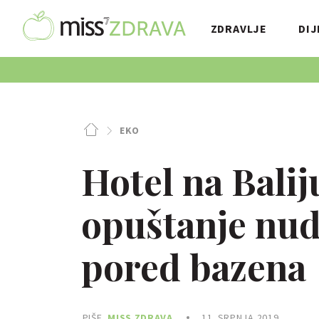
ZDRAVLJE
DIJ
EKO
Hotel na Balij
opuštanje nud
pored bazena
PIŠE
MISS ZDRAVA
11. SRPNJA 2019.