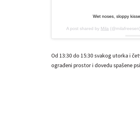
Wet noses, sloppy kisse
A post shared by
Mila
(@milafreesen
Od 13:30 do 15:30 svakog utorka i četv
ograđeni prostor i dovedu spašene psi