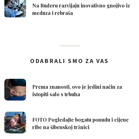
Na Ruđeru razvijaju inovativno gnojivo iz
meduza i rebraša