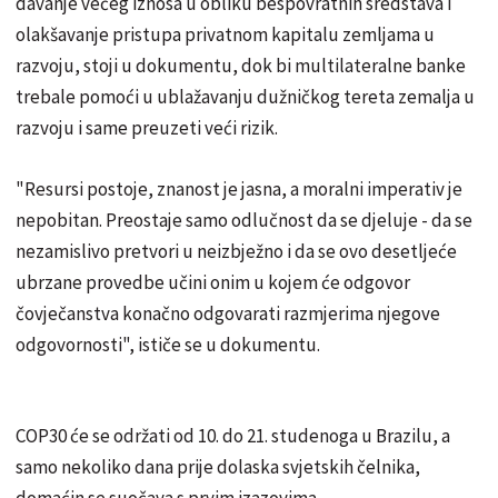
davanje većeg iznosa u obliku bespovratnih sredstava i
olakšavanje pristupa privatnom kapitalu zemljama u
razvoju, stoji u dokumentu, dok bi multilateralne banke
trebale pomoći u ublažavanju dužničkog tereta zemalja u
razvoju i same preuzeti veći rizik.
"Resursi postoje, znanost je jasna, a moralni imperativ je
nepobitan. Preostaje samo odlučnost da se djeluje - da se
nezamislivo pretvori u neizbježno i da se ovo desetljeće
ubrzane provedbe učini onim u kojem će odgovor
čovječanstva konačno odgovarati razmjerima njegove
odgovornosti", ističe se u dokumentu.
COP30 će se održati od 10. do 21. studenoga u Brazilu, a
samo nekoliko dana prije dolaska svjetskih čelnika,
domaćin se suočava s prvim izazovima.