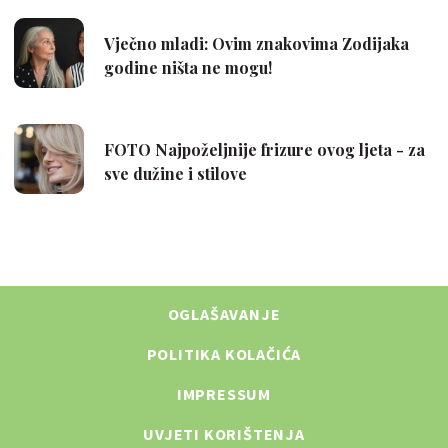
OGLAŠAVANJE
POLITIKA KOLAČIĆA
IMPRESSUM
UVJETI KORIŠTENJA