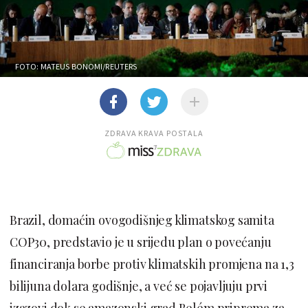
FOTO: MATEUS BONOMI/REUTERS
ZDRAVA KRAVA POSTALA
Brazil, domaćin ovogodišnjeg klimatskog samita
COP30, predstavio je u srijedu plan o povećanju
financiranja borbe protiv klimatskih promjena na 1,3
bilijuna dolara godišnje, a već se pojavljuju prvi
izazovi dok se amazonski grad Belém priprema za