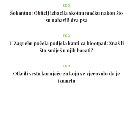
EKO
Šokantno: Obitelj izbacila skotnu mačku nakon što
su nabavili dva psa
EKO
U Zagrebu počela podjela kanti za biootpad: Znaš li
što smiješ u njih bacati?
EKO
Otkrili vrstu kornjače za koju se vjerovalo da je
izumrla