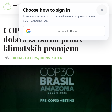
06. STUDENOGA 2025.
COP30 u Brazilu: 1,3 bilijuna
Sign in with Google
dolara za borbu protiv
klimatskih promjena
PIŠE
HINA/REUTERS/DORIS KUJEK