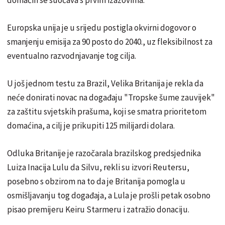
Europska unija je u srijedu postigla okvirni dogovor o
smanjenju emisija za 90 posto do 2040., uz fleksibilnost za
eventualno razvodnjavanje tog cilja.
U još jednom testu za Brazil, Velika Britanija je rekla da
neće donirati novac na događaju "Tropske šume zauvijek"
za zaštitu svjetskih prašuma, koji se smatra prioritetom
domaćina, a cilj je prikupiti 125 milijardi dolara.
Odluka Britanije je razočarala brazilskog predsjednika
Luiza Inacija Lulu da Silvu, rekli su izvori Reutersu,
posebno s obzirom na to da je Britanija pomogla u
osmišljavanju tog događaja, a Lula je prošli petak osobno
pisao premijeru Keiru Starmeru i zatražio donaciju.