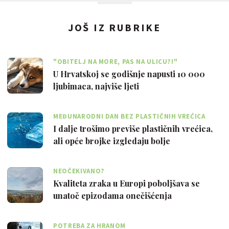
JOŠ IZ RUBRIKE
"OBITELJ NA MORE, PAS NA ULICU?!"
U Hrvatskoj se godišnje napusti 10 000
ljubimaca, najviše ljeti
MEĐUNARODNI DAN BEZ PLASTIČNIH VREĆICA
I dalje trošimo previše plastičnih vrećica,
ali opće brojke izgledaju bolje
NEOČEKIVANO?
Kvaliteta zraka u Europi poboljšava se
unatoč epizodama onečišćenja
POTREBA ZA HRANOM