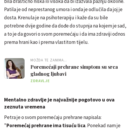
bila drastično niska ili visoka da bi izazvala pažnju okoline.
Patila je od neprestanog umora i onda je odlučila da joj je
dosta. Krenula je na psihoterapiju i kaže da su bile
potrebne dvije godine da dođe do stupnja na kojem je sad,
a to je da govori o svom poremećaju i da ima zdraviji odnos
prema hrani kao i prema vlastitom tijelu.
MOŽDA TE ZANIMA...
Poremećaji prehrane simptom su srca
gladnog ljubavi
ZDRAVLJE
Mentalno zdravlje je najvažnije pogotovo u ova
zeznuta vremena
Petra je o svom poremećaju prehrane napisala:
"
Poremećaj prehrane ima tisuću lica
. Ponekad nam je