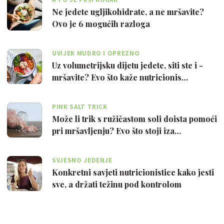
Ne jedete ugljikohidrate, a ne mršavite?
Ovo je 6 mogućih razloga
UVIJEK MUDRO I OPREZNO
Uz volumetrijsku dijetu jedete, siti ste i -
mršavite? Evo što kaže nutricionis…
PINK SALT TRICK
Može li trik s ružičastom soli doista pomoći
pri mršavljenju? Evo što stoji iza…
SVJESNO JEDENJE
Konkretni savjeti nutricionistice kako jesti
sve, a držati težinu pod kontrolom