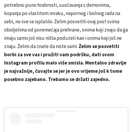
potrebno puno hrabrosti, suočavanja s demonima,
kopanja po vlastitom mraku, napornog i bolnog rada na
sebi, no sve se isplatilo. Želim posvetiti ovaj post svima
oboljelima od poremećaja prehrane, onima koji znaju da ga
imaju samo još nisu ništa poduzeli kao i onima koji još ne
znaju. Želim da znate da niste sami.
Želim se posvetiti
borbi za sve vas i pružiti vam podršku, dati svom
Instagram profilu malo više smisla. Mentalno zdravlje
je najvažnije, čuvajte se jer je ovo vrijeme još k tome
posebno zajebano. Trebamo se držati zajedno.