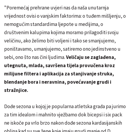
"Poremećaj prehrane uvjeri nas da naša unutarnja
vrijednost ovisi o vanjskim faktorima: o tuđem mišljenju, o
nemogućim standardima ljepote u medijima, o
društvenim kalupima kojima moramo prilagoditi svoju
veličinu, ako želimo biti voljeni i tako se smanjujemo,
poništavamo, umanjujemo, satiremo ono jedinstveno u
sebi, ono što nas čini ljudima.
Veličaju se zaglađena,
utegnuta, mlada, savršena tijela provučena kroz
milijune filtera i aplikacija za stanjivanje struka,
blendanje bora i neravnina, povećavanje grudi i
stražnjice.
Dođe sezona u kojoj je popularna atletska građa pa jurimo
za tim idealom i mahnito vježbamo dok bicepsi i six pack
ne iskoče pa vrlo brzo nakon dođe sezona kardasijanskih
oblina kad su sve žene koje imaju grudi manje od D