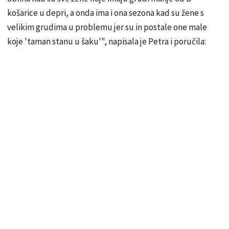
košarice u depri, a onda ima i ona sezona kad su žene s
velikim grudima u problemu jer su in postale one male
koje 'taman stanu u šaku'", napisala je Petra i poručila: