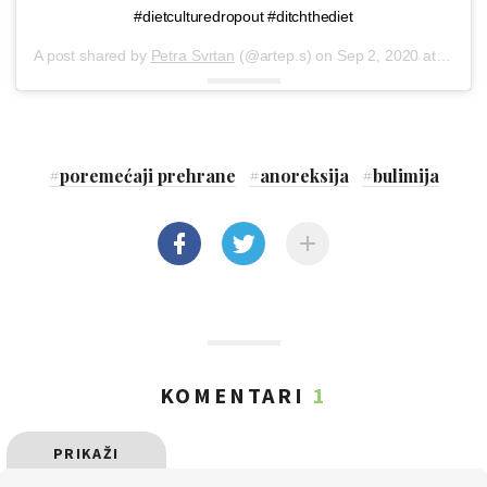
#dietculturedropout #ditchthediet
A post shared by
Petra Svrtan
(@artep.s) on
Sep 2, 2020 at 4:36am PDT
#
poremećaji prehrane
#
anoreksija
#
bulimija
KOMENTARI
1
PRIKAŽI