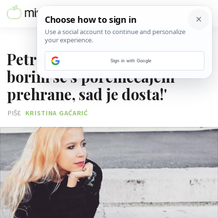
10. RUJNA 2020.
Petra Svrtan: 'Od 13. godine
Sign in with Google
borim se s poremećajem
prehrane, sad je dosta!'
PIŠE
KRISTINA GAĆARIĆ