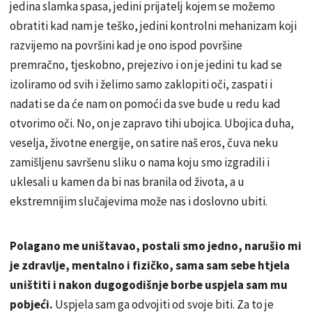
jedina slamka spasa, jedini prijatelj kojem se možemo
obratiti kad nam je teško, jedini kontrolni mehanizam koji
razvijemo na površini kad je ono ispod površine
premračno, tjeskobno, prejezivo i on je jedini tu kad se
izoliramo od svih i želimo samo zaklopiti oči, zaspati i
nadati se da će nam on pomoći da sve bude u redu kad
otvorimo oči. No, on je zapravo tihi ubojica. Ubojica duha,
veselja, životne energije, on satire naš eros, čuva neku
zamišljenu savršenu sliku o nama koju smo izgradili i
uklesali u kamen da bi nas branila od života, a u
ekstremnijim slučajevima može nas i doslovno ubiti.
Polagano me uništavao, postali smo jedno, narušio mi
je zdravlje, mentalno i fizičko, sama sam sebe htjela
uništiti i nakon dugogodišnje borbe uspjela sam mu
pobjeći.
Uspjela sam ga odvojiti od svoje biti. Za to je