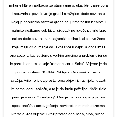
milijune filtera i aplikacija za stanjivanje struka, blendanje bora
i neravnina, povećavanje grudi i stražnjice, dođe sezona u
kojoj je popularna atletska građa pa jurimo za tim idealom i
mahnito vježbamo dok bica i six pack ne iskoče pa vrlo brzo
nakon dođe sezona kardasijanskih oblina kad su sve žene
koje imaju grudi manje od D košarice u depri, a onda ima i
ona sezona kad su žene s velikim grudima u problemu jer su
in postale one male koje "taman stanu u šaku". Vrijeme je da
počnemo slaviti NORMALNA tijela. Ona svakodnevna,
svačija. Vrijeme je da prestanemo objektificirati tijela i davati
im samo jednu zadaću, a to je da budu poželjna. Naše tijelo
puno je više od "poželjnog". Ono je čudo sa zapanjujućom
sposobnošću samoizlječenja, nevjerojatnim mehanizmima
kretanja kroz vrijeme i kroz prostor, ono hoda, pliva, skače,