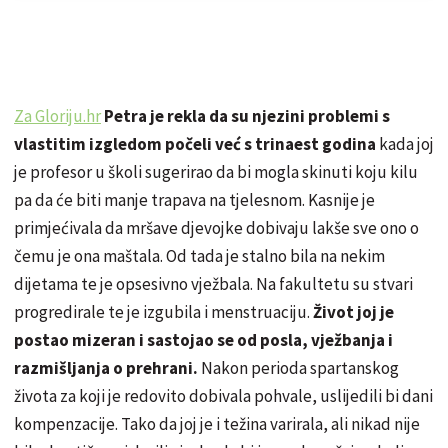
Za Gloriju.hr
Petra je rekla da su njezini problemi s
vlastitim izgledom počeli već s trinaest godina
kada joj
je profesor u školi sugerirao da bi mogla skinuti koju kilu
pa da će biti manje trapava na tjelesnom. Kasnije je
primjećivala da mršave djevojke dobivaju lakše sve ono o
čemu je ona maštala. Od tada je stalno bila na nekim
dijetama te je opsesivno vježbala. Na fakultetu su stvari
progredirale te je izgubila i menstruaciju.
Život joj je
postao mizeran i sastojao se od posla, vježbanja i
razmišljanja o prehrani.
Nakon perioda spartanskog
života za koji je redovito dobivala pohvale, uslijedili bi dani
kompenzacije. Tako da joj je i težina varirala, ali nikad nije