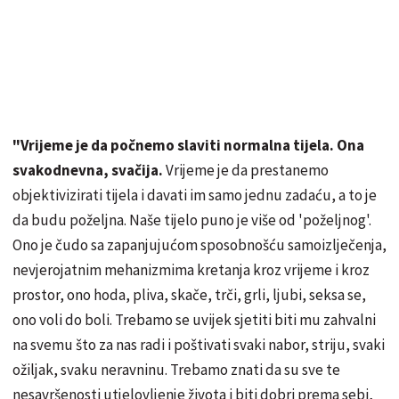
"Vrijeme je da počnemo slaviti normalna tijela. Ona
svakodnevna, svačija.
Vrijeme je da prestanemo
objektivizirati tijela i davati im samo jednu zadaću, a to je
da budu poželjna. Naše tijelo puno je više od 'poželjnog'.
Ono je čudo sa zapanjujućom sposobnošću samoizlječenja,
nevjerojatnim mehanizmima kretanja kroz vrijeme i kroz
prostor, ono hoda, pliva, skače, trči, grli, ljubi, seksa se,
ono voli do boli. Trebamo se uvijek sjetiti biti mu zahvalni
na svemu što za nas radi i poštivati svaki nabor, striju, svaki
ožiljak, svaku neravninu. Trebamo znati da su sve te
nesavršenosti utjelovljenje života i biti dobri prema sebi,