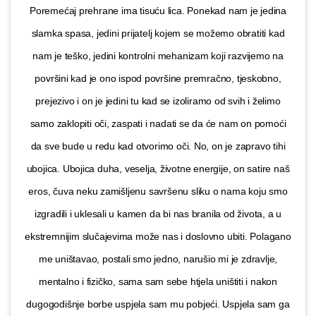
Poremećaj prehrane ima tisuću lica. Ponekad nam je jedina
slamka spasa, jedini prijatelj kojem se možemo obratiti kad
nam je teško, jedini kontrolni mehanizam koji razvijemo na
površini kad je ono ispod površine premračno, tjeskobno,
prejezivo i on je jedini tu kad se izoliramo od svih i želimo
samo zaklopiti oči, zaspati i nadati se da će nam on pomoći
da sve bude u redu kad otvorimo oči. No, on je zapravo tihi
ubojica. Ubojica duha, veselja, životne energije, on satire naš
eros, čuva neku zamišljenu savršenu sliku o nama koju smo
izgradili i uklesali u kamen da bi nas branila od života, a u
ekstremnijim slučajevima može nas i doslovno ubiti. Polagano
me uništavao, postali smo jedno, narušio mi je zdravlje,
mentalno i fizičko, sama sam sebe htjela uništiti i nakon
dugogodišnje borbe uspjela sam mu pobjeći. Uspjela sam ga