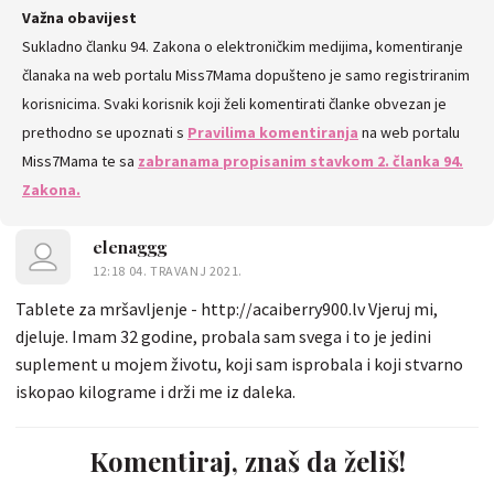
SVE
Važna obavijest
Sukladno članku 94. Zakona o elektroničkim medijima, komentiranje
KOMENTARE
članaka na web portalu Miss7Mama dopušteno je samo registriranim
korisnicima. Svaki korisnik koji želi komentirati članke obvezan je
prethodno se upoznati s
Pravilima komentiranja
na web portalu
Miss7Mama te sa
zabranama propisanim stavkom 2. članka 94.
Zakona.
elenaggg
12:18 04. TRAVANJ 2021.
Tablete za mršavljenje - http://acaiberry900.lv Vjeruj mi,
djeluje. Imam 32 godine, probala sam svega i to je jedini
suplement u mojem životu, koji sam isprobala i koji stvarno
iskopao kilograme i drži me iz daleka.
Komentiraj, znaš da želiš!