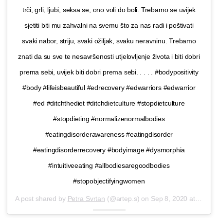
trči, grli, ljubi, seksa se, ono voli do boli. Trebamo se uvijek
sjetiti biti mu zahvalni na svemu što za nas radi i poštivati
svaki nabor, striju, svaki ožiljak, svaku neravninu. Trebamo
znati da su sve te nesavršenosti utjelovljenje života i biti dobri
prema sebi, uvijek biti dobri prema sebi. . . . . #bodypositivity
#body #lifeisbeautiful #edrecovery #edwarriors #edwarrior
#ed #ditchthediet #ditchdietculture #stopdietculture
#stopdieting #normalizenormalbodies
#eatingdisorderawareness #eatingdisorder
#eatingdisorderrecovery #bodyimage #dysmorphia
#intuitiveeating #allbodiesaregoodbodies
#stopobjectifyingwomen
A post shared by
Petra Svrtan
(@artep.s) on
Sep 8, 2020 at 4:08am PDT