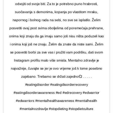
odvojiti od svoje biti. Za to je potrebno puno hrabrosti,
suočavanja s demonima, kopanja po vlastitom mraku,
napornog i bolnog rada na sebi, no sve se isplatilo. Želim
posvetiti ovaj post svima oboljelima od poremećaja prehrane,
onima koji znaju da ga imaju samo još nisu ništa poduzeli kao
i onima koji još ne znaju. Želim da znate da niste sami. Želim
se posvetiti borbi za sve vas i pružiti vam podršku, dati svom
Instagram profilu malo više smisla. Mentalno zdravlje je
najvažnije, čuvajte se jer je ovo vrijeme još k tome posebno
zajebano. Trebamo se držati zajedno💞 . . . . .
#eatingdisorder #eatingdisorderrecovery
#eatingdisorderawareness #ed #edrecovery #edwarrior
#edwarriors #mentalhealthawareness #mentalhealth
#mentalnozdravlje #stopdieting #stopdietculture