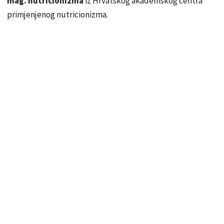
mag. nutricionizma
iz Hrvatskog akademskog centra
primjenjenog nutricionizma.