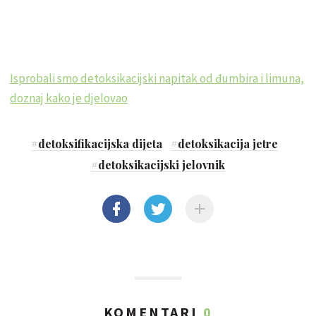
Isprobali smo detoksikacijski napitak od đumbira i limuna,
doznaj kako je djelovao
#
detoksifikacijska dijeta
#
detoksikacija jetre
#
detoksikacijski jelovnik
KOMENTARI
0