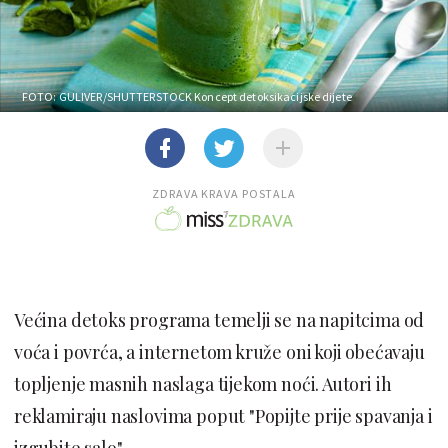
FOTO: GULIVER/SHUTTERSTOCK
Koncept detoksikacijske dijete
ZDRAVA KRAVA POSTALA
Većina detoks programa temelji se na napitcima od
voća i povrća, a internetom kruže oni koji obećavaju
topljenje masnih naslaga tijekom noći. Autori ih
reklamiraju naslovima poput "Popijte prije spavanja i
izgubite salo".