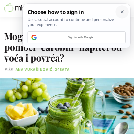
17. VELJAČE 2017.
Mogu li zaista u mršavljenju
Sign in with Google
pomoći "čarobni" napitci od
voća i povrća?
PIŠE
ANA VUKAŠINOVIĆ, 24SATA