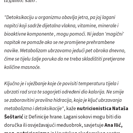
"Detoksikaciju u organizmu obavlja jetra, pa joj lagani
napitci koji sadrže dijetalna vlakna, vitamine, minerale i
bioaktivne komponente , mogu pomoći. Ni jedan 'magični'
napitak ne pomaže ako se ne promijene prehrambene
navike. Metabolizam ubrzavamo jedući pet obroka dnevno,
čime se tijelu šalje poruka da ne treba skladištiti pretjerane
količine masnoće.
Ključno je i vježbanje koje će povisiti temperaturu tijela i
ubrzati rad srca te sagorjeti određeni dio kalorija. Ne smije
se zaboravitini pravilna hidracija, koja je ključ ubrzavanja
metabolizma i detoksikacije"
, kaže
nutricionistica Nataša
Šoštarić
iz Definicije hrane. Lagani sokovi mogu biti dio
doručka ili osvježavajući međuobrok, savjetuje
Ana Ilić,