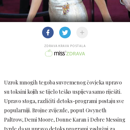
ZDRAVA KRAVA POSTALA
Uzrok mnogih tegoba suvremenog čovjeka upravo
su toksini kojih se tijelo teško uspijeva samo riješiti.
Upravo stoga, različiti detoks-programi postaju sve
popularniji. Brojne zvijezde, poput Gwyneth
Paltrow, Demi Moore, Donne Karan i Debre Messing
tvrde da su upravo detoks programi zaslužni za