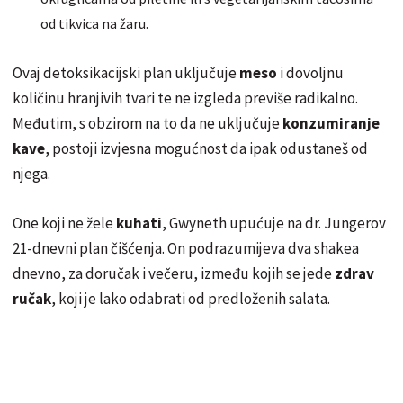
od tikvica na žaru.
Ovaj detoksikacijski plan uključuje
meso
i dovoljnu
količinu hranjivih tvari te ne izgleda previše radikalno.
Međutim, s obzirom na to da ne uključuje
konzumiranje
kave
, postoji izvjesna mogućnost da ipak odustaneš od
njega.
One koji ne žele
kuhati
, Gwyneth upućuje na dr.
Jungerov
21-dnevni plan čišćenja. On podrazumijeva dva shakea
dnevno, za doručak i večeru, između kojih se jede
zdrav
ručak
, koji je lako odabrati od predloženih salata.