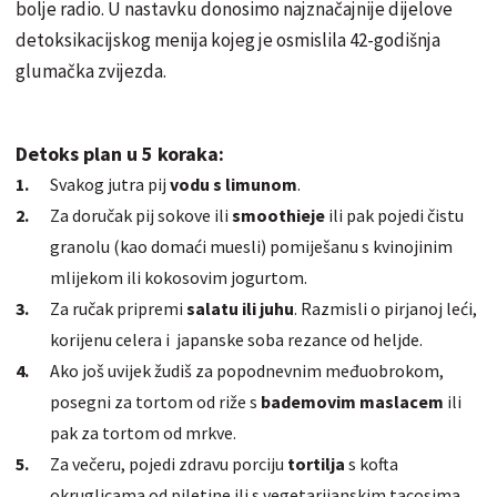
bolje radio. U nastavku donosimo najznačajnije dijelove
detoksikacijskog menija kojeg je osmislila 42-godišnja
glumačka zvijezda.
Detoks plan u 5 koraka:
Svakog jutra pij
vodu s limunom
.
Za doručak pij sokove ili
smoothieje
ili pak pojedi čistu
granolu (kao domaći muesli) pomiješanu s
kvinojinim
mlijekom ili kokosovim jogurtom.
Za ručak pripremi
salatu ili juhu
. Razmisli o pirjanoj leći,
korijenu celera i japanske soba rezance od heljde.
Ako još uvijek žudiš za popodnevnim međuobrokom,
posegni za tortom od riže s
bademovim maslacem
ili
pak za tortom od mrkve.
Za večeru, pojedi zdravu porciju
tortilja
s
kofta
okruglicama od piletine ili s vegetarijanskim tacosima