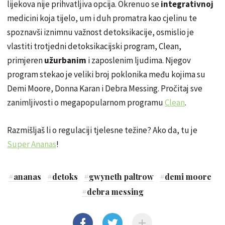
lijekova nije prihvatljiva opcija. Okrenuo se
integrativnoj
medicini koja tijelo, um i duh promatra kao cjelinu te
spoznavši iznimnu važnost detoksikacije, osmislio je
vlastiti trotjedni detoksikacijski program, Clean,
primjeren
užurbanim
i zaposlenim ljudima. Njegov
program stekao je veliki broj poklonika među kojima su
Demi Moore, Donna Karan i Debra Messing. Pročitaj sve
zanimljivosti o megapopularnom programu
Clean
.
Razmišljaš li o regulaciji tjelesne težine? Ako da, tu je
Super Ananas
!
#
ananas
#
detoks
#
gwyneth paltrow
#
demi moore
#
debra messing