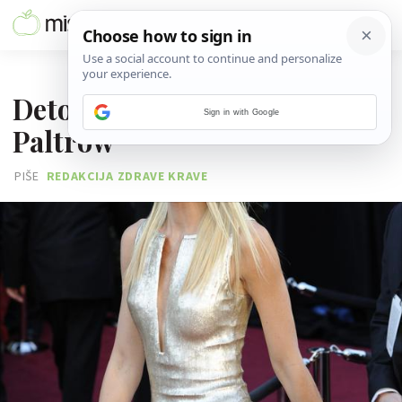
25. VELJAČE 2016.
Detoks trikovi Gwyneth
Sign in with Google
Paltrow
PIŠE
REDAKCIJA ZDRAVE KRAVE