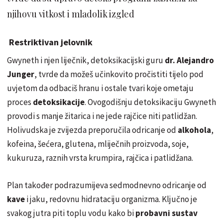
njihovu vitkost i mladolik izgled
Restriktivan jelovnik
Gwyneth i njen liječnik, detoksikacijski guru
dr. Alejandro
Junger
, tvrde da možeš učinkovito pročistiti tijelo pod
uvjetom da odbaciš hranu i ostale tvari koje ometaju
proces
detoksikacije
. Ovogodišnju detoksikaciju Gwyneth
provodi s manje žitarica i ne jede rajčice niti patlidžan.
Holivudska je zvijezda preporučila odricanje od
alkohola
,
kofeina, šećera, glutena, mliječnih proizvoda, soje,
kukuruza, raznih vrsta krumpira, rajčica i patlidžana.
Plan također podrazumijeva sedmodnevno odricanje od
kave
i jaku, redovnu hidrataciju organizma. Ključno je
svakog jutra piti toplu vodu kako bi
probavni sustav