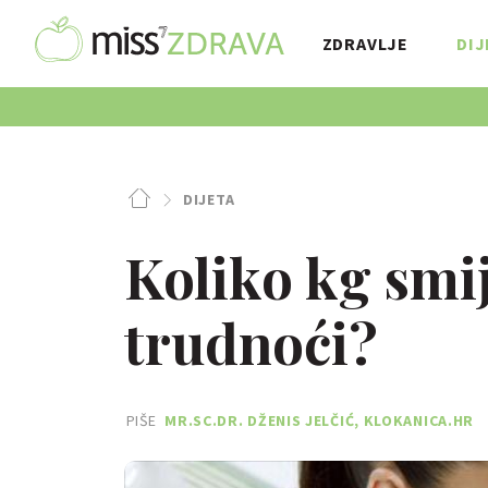
ZDRAVLJE
DIJ
DIJETA
Koliko kg smi
trudnoći?
PIŠE
MR.SC.DR. DŽENIS JELČIĆ, KLOKANICA.HR