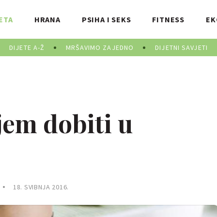
ETA
HRANA
PSIHA I SEKS
FITNESS
EK
DIJETE A-Ž
MRŠAVIMO ZAJEDNO
DIJETNI SAVJETI
jem dobiti u
18. SVIBNJA 2016.