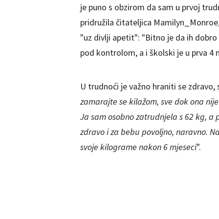
je puno s obzirom da sam u prvoj tru
pridružila čitateljica Mamilyn_Monroe, 
"uz divlji apetit": "Bitno je da ih dobro
pod kontrolom, a i školski je u prva 4 
U trudnoći je važno hraniti se zdravo, 
zamarajte se kilažom, sve dok ona nij
Ja sam osobno zatrudnjela s 62 kg, a p
zdravo i za bebu povoljno, naravno. N
svoje kilograme nakon 6 mjeseci
".