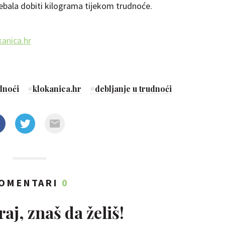
trebala dobiti kilograma tijekom trudnoće.
kanica.hr
dnoći
#
klokanica.hr
#
debljanje u trudnoći
OMENTARI
0
aj, znaš da želiš!