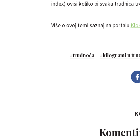
index) ovisi koliko bi svaka trudnica 
Više o ovoj temi saznaj na portalu
Klo
#
trudnoća
#
kilogrami u tru
K
Komentir