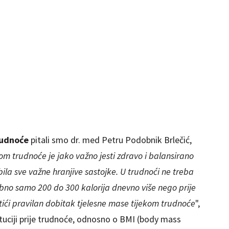
rudnoće
pitali smo dr. med Petru Podobnik Brlečić,
om trudnoće je jako važno jesti zdravo i balansirano
bila sve važne hranjive sastojke. U trudnoći ne treba
rebno samo 200 do 300 kalorija dnevno više nego prije
tići pravilan dobitak tjelesne mase tijekom trudnoće
",
ituciji prije trudnoće, odnosno o BMI (body mass