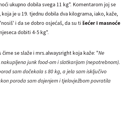
dnoći ukupno dobila svega 11 kg". Komentarom joj se
koja je u 19. tjednu dobila dva kilograma, iako, kaže,
 'nosiš' i da se dobro osjećaš, da su ti
šećer i masnoće
mjeseca dobiti 4-5 kg".
s čime se slaže i mrs.alwaysright koja kaže: "
Ne
e nakupljena junk food-om i slatkarijom (nepotrebnom).
orod sam dočekala s 80 kg, a jela sam isključivo
akon poroda sam dojenjem i tjelovježbom povratila