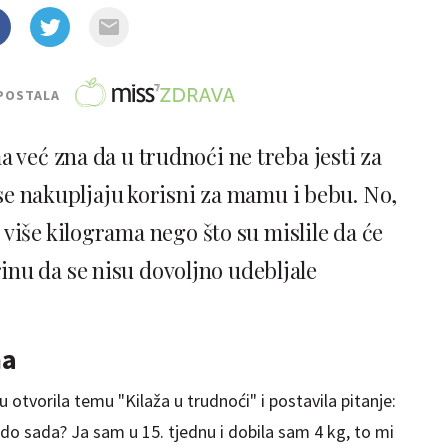
POSTALA
već zna da u trudnoći ne treba jesti za
 se nakupljaju korisni za mamu i bebu. No,
više kilograma nego što su mislile da će
rinu da se nisu dovoljno udebljale
ma
 otvorila temu "Kilaža u trudnoći" i postavila pitanje:
 do sada? Ja sam u 15. tjednu i dobila sam 4 kg, to mi