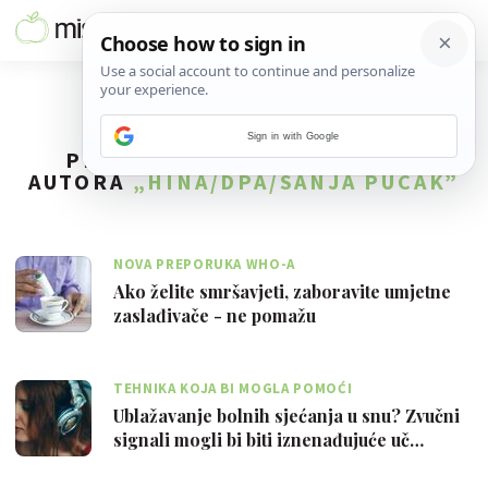
Sign in with Google
PRONAĐENO
3
REZULTATA ZA
AUTORA
„HINA/DPA/SANJA PUCAK”
NOVA PREPORUKA WHO-A
Ako želite smršavjeti, zaboravite umjetne
zaslađivače - ne pomažu
TEHNIKA KOJA BI MOGLA POMOĆI
Ublažavanje bolnih sjećanja u snu? Zvučni
signali mogli bi biti iznenađujuće uč…