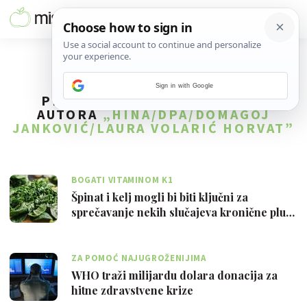
Sign in with Google
PRONAĐENO
2
REZULTATA ZA
AUTORA
„HINA/DPA/DOMAGOJ
JANKOVIĆ/LAURA VOLARIĆ HORVAT”
BOGATI VITAMINOM K1
Špinat i kelj mogli bi biti ključni za
sprečavanje nekih slučajeva kronične plu…
ZA POMOĆ NAJUGROŽENIJIMA
WHO traži milijardu dolara donacija za
hitne zdravstvene krize