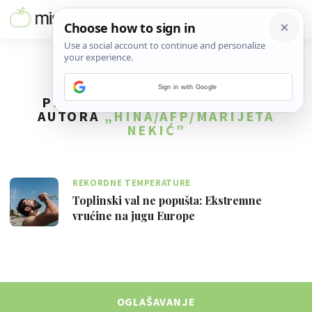
Sign in with Google
PRONAĐENO
1
REZULTATA ZA
AUTORA
„HINA/AFP/MARIJETA
NEKIĆ”
REKORDNE TEMPERATURE
Toplinski val ne popušta: Ekstremne
vrućine na jugu Europe
OGLAŠAVANJE