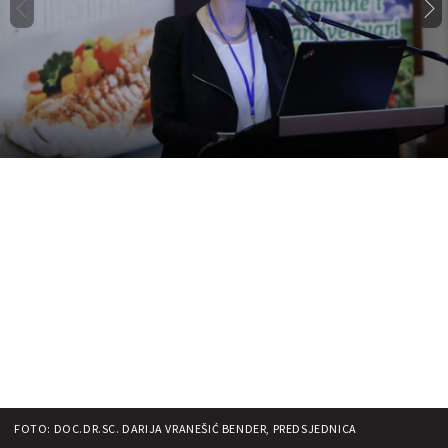
FOTO: DOC.DR.SC. DARIJA VRANEŠIĆ BENDER, PREDSJEDNICA