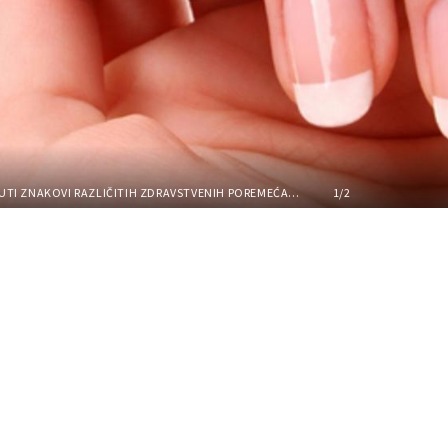
FOTO: U NOKTIMA SU UTISNUTI ZNAKOVI RAZLIČITIH ZDRAVSTVENIH POREMEĆAJA
1/2