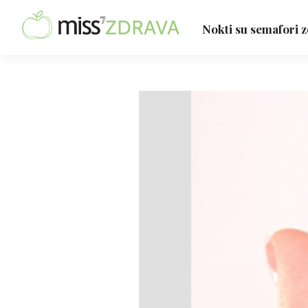
Nokti su semafori z