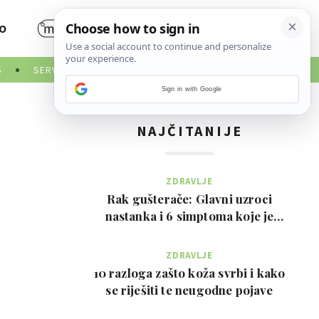
O
S
SERVISNE INFORMACIJE
Sign in with Google
NAJČITANIJE
ZDRAVLJE
Rak gušterače: Glavni uzroci
nastanka i 6 simptoma koje je
važno prepoznati na …
ZDRAVLJE
10 razloga zašto koža svrbi i kako
se riješiti te neugodne pojave