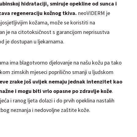
dubinskoj hidrataciji, smiruje opekline od sunca i
ava regeneraciju kožnog tkiva.
neoVIDERM je
josjetljivijim kožama, može se koristiti na
tiran je na citotoksičnost s garancijom neprisustva
od je dostupan u ljekarnama.
nama ima blagotvorno djelovanje na našu kožu pa tako
jekom zimskih mjeseci poprilično smanji u ljudskom
eve zrake još uvijek nemaju jednak intenzitet kao
snažne i mogu biti vrlo opasne po zdravlje kože
.
ća i ranog ljeta dolazi i do prvih opeklina nastalih
bog neznanja i nedovoljne zaštite kože.