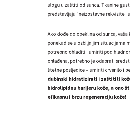
ulogu u zaštiti od sunca. Tkanine gust
predstavljaju "neizostavne rekvizite" 
Ako dođe do opeklina od sunca, vaša ko
ponekad se u ozbiljnijim situacijama m
potrebno ohladiti i umiriti pod hlad
ohlađena, potrebno je odabrati sreds
štetne posljedice – umiriti crvenilo i 
dubinski hidratizirati i zaštititi kož
hidrolipidnu barijeru kože, a ono št
efikasnu i brzu regeneraciju kože!