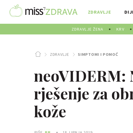
ZDRAVLJE
DIJ
ZDRAVLJE ŽENA
KRV
ZDRAVLJE
SIMPTOMI I POMOĆ
neoVIDERM: N
rješenje za ob
kože
PIŠE
PR
18. LIPNJA 2019.