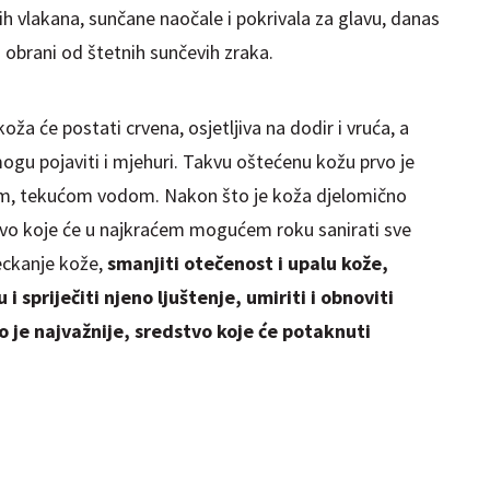
ih vlakana, sunčane naočale i pokrivala za glavu, danas
u obrani od štetnih sunčevih zraka.
ža će postati crvena, osjetljiva na dodir i vruća, a
ogu pojaviti i mjehuri. Takvu oštećenu kožu prvo je
nom, tekućom vodom. Nakon što je koža djelomično
tvo koje će u najkraćem mogućem roku sanirati sve
peckanje kože,
smanjiti otečenost i upalu kože,
u i spriječiti njeno ljuštenje, umiriti i obnoviti
o je najvažnije, sredstvo koje će potaknuti