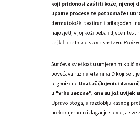
koji pridonosi zaštiti kože, njenoj 
upalne procese te potpomaže i ubrz
dermatološki testiran i prilagođen i na
najosjetljivijoj koži beba i djece i tes
teških metala u svom sastavu. Proizv
Sunčeva svjetlost u umjerenim količi
povećava razinu vitamina D koji se ti
organizmu.
Unatoč činjenici da sunč
u "vrhu sezone", one su još uvijek 
Upravo stoga, u razdoblju kasnog prolje
prekomjernom izlaganju suncu, a sve z