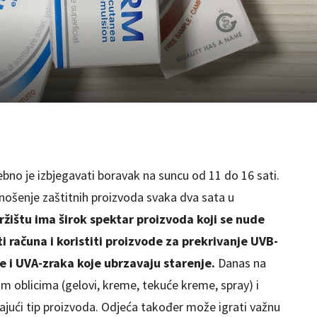
ebno je izbjegavati boravak na suncu od 11 do 16 sati.
nošenje zaštitnih proizvoda svaka dva sata u
ržištu ima širok spektar proizvoda koji se nude
ti računa i koristiti proizvode za prekrivanje UVB-
e i UVA-zraka koje ubrzavaju starenje.
Danas na
im oblicima (gelovi, kreme, tekuće kreme, spray) i
jući tip proizvoda. Odjeća također može igrati važnu