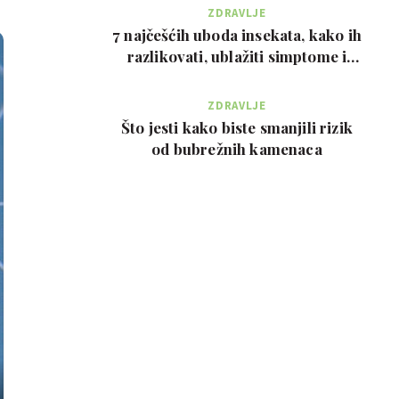
ZDRAVLJE
7 najčešćih uboda insekata, kako ih
razlikovati, ublažiti simptome i
kada zvati…
ZDRAVLJE
Što jesti kako biste smanjili rizik
od bubrežnih kamenaca