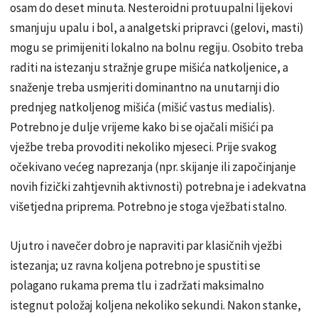
osam do deset minuta. Nesteroidni protuupalni lijekovi
smanjuju upalu i bol, a analgetski pripravci (gelovi, masti)
mogu se primijeniti lokalno na bolnu regiju. Osobito treba
raditi na istezanju stražnje grupe mišića natkoljenice, a
snaženje treba usmjeriti dominantno na unutarnji dio
prednjeg natkoljenog mišića (mišić vastus medialis).
Potrebno je dulje vrijeme kako bi se ojačali mišići pa
vježbe treba provoditi nekoliko mjeseci. Prije svakog
očekivano većeg naprezanja (npr. skijanje ili započinjanje
novih fizički zahtjevnih aktivnosti) potrebna je i adekvatna
višetjedna priprema. Potrebno je stoga vježbati stalno.
Ujutro i navečer dobro je napraviti par klasičnih vježbi
istezanja; uz ravna koljena potrebno je spustiti se
polagano rukama prema tlu i zadržati maksimalno
istegnut položaj koljena nekoliko sekundi. Nakon stanke,