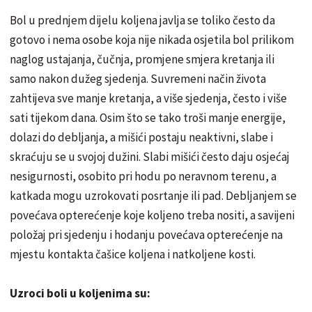
Bol u prednjem dijelu koljena javlja se toliko često da
gotovo i nema osobe koja nije nikada osjetila bol prilikom
naglog ustajanja, čučnja, promjene smjera kretanja ili
samo nakon dužeg sjedenja. Suvremeni način života
zahtijeva sve manje kretanja, a više sjedenja, često i više
sati tijekom dana. Osim što se tako troši manje energije,
dolazi do debljanja, a mišići postaju neaktivni, slabe i
skraćuju se u svojoj dužini. Slabi mišići često daju osjećaj
nesigurnosti, osobito pri hodu po neravnom terenu, a
katkada mogu uzrokovati posrtanje ili pad. Debljanjem se
povećava opterećenje koje koljeno treba nositi, a savijeni
položaj pri sjedenju i hodanju povećava opterećenje na
mjestu kontakta čašice koljena i natkoljene kosti.
Uzroci boli u koljenima su: