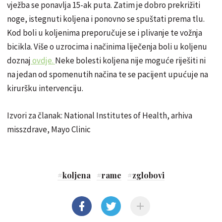
vježba se ponavlja 15-ak puta. Zatim je dobro prekrižiti
noge, istegnuti koljena i ponovno se spuštati prema tlu.
Kod boli u koljenima preporučuje se i plivanje te vožnja
bicikla. Više o uzrocima i načinima liječenja boli u koljenu
doznaj
ovdje.
Neke bolesti koljena nije moguće riješiti ni
na jedan od spomenutih načina te se pacijent upućuje na
kiruršku intervenciju.
Izvori za članak: National Institutes of Health, arhiva
misszdrave, Mayo Clinic
#
koljena
#
rame
#
zglobovi