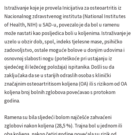
Istraživanje koje je provela Inicijativa za osteoartritis iz
Nacionalnog zdravstvenog instituta (National Institutes
of Health, NIH) u SAD-u, povezalo je da bol u ramenu
može nastati kao posljedica boli u koljenima. Istraživanje je
uzelo u obzir dob, spol, indeks tjelesne mase, psihičko
zadovoljstvo, ostale moguće bolove u donjim udovima i
osnovnoj slabosti nogu (poteškoće pri ustajanju iz
sjedećeg ili ležećeg položaja) ispitanika. Došli su da
zaključaka da se u starijih odraslih osoba s klinički
značajnim osteoartritisom koljena (OA) ili s rizikom od OA
koljena broj bolnih zglobova povećavao s protokom
godina.
Ramena su bila sljedeći bolom najčešće zahvaćeni
zglobovi nakon koljena (28,5 %). Trajna bol u jednom ili
oba koljena, nakon četiri godine povećala su rizik od