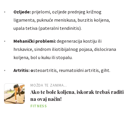
Ozljede:
prijelomi, ozljede prednjeg križnog
ligamenta, puknuće meniskusa, burzitis koljena,
upala tetiva (pateralni tendinitis).
Mehanički problemi:
degeneracija kostiju ili
hrskavice, sindrom iliotibijalnog pojasa, dislocirana
koljena, bol u kuku ili stopalu.
Artritis: o
steoartritis, reumatoidni artritis, giht.
MOŽDA TE ZANIMA...
Ako te bole koljena, iskorak trebaš raditi
na ovaj način!
FITNESS