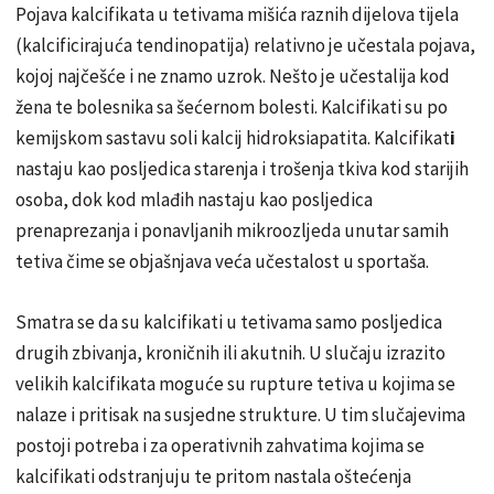
Pojava kalcifikata u tetivama mišića raznih dijelova tijela
(kalcificirajuća tendinopatija)
relativno je učestala pojava,
kojoj najčešće i ne znamo uzrok.
Nešto je učestalija kod
žena te bolesnika sa šećernom bolesti. Kalcifikati su po
kemijskom sastavu soli kalcij hidroksiapatita. Kalcifikat
i
nastaju kao posljedica starenja i trošenja tkiva kod starijih
osoba, dok kod mlađih nastaju kao posljedica
prenaprezanja i ponavljanih mikroozljeda unutar samih
tetiva čime se objašnjava veća učestalost u sportaša.
Smatra se da su kalcifikati u tetivama samo posljedica
drugih zbivanja, kroničnih ili akutnih. U slučaju izrazito
velikih kalcifikata moguće su rupture tetiva u kojima se
nalaze i pritisak na susjedne strukture. U tim slučajevima
postoji potreba i za operativnih zahvatima kojima se
kalcifikati odstranjuju te pritom nastala oštećenja