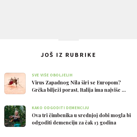
JOŠ IZ RUBRIKE
SVE VIŠE OBOLJELIH
Virus Zapadnog Nila širi se Europom?
Grčka bilježi porast, Italija ima najviše …
KAKO ODGODITI DEMENCIJU
Ova tri čimbenika u srednjoj dobi mogla bi
odgoditi demenciju za čak 13 godina