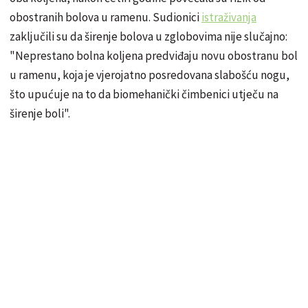
obostranih bolova u ramenu. Sudionici
istraživanja
zaključili su da širenje bolova u zglobovima nije slučajno:
"Neprestano bolna koljena predviđaju novu obostranu bol
u ramenu, koja je vjerojatno posredovana slabošću nogu,
što upućuje na to da biomehanički čimbenici utječu na
širenje boli".