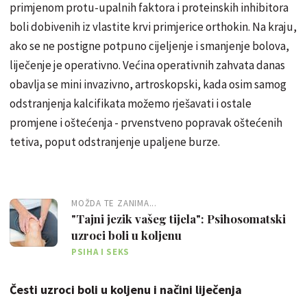
primjenom protu-upalnih faktora i pro­tein­skih inhibitora
boli dobivenih
iz vlastite krvi primjerice orthokin. Na kraju,
ako se ne postigne potpuno cijeljenje i smanjenje bolova,
liječenje je operativno. Većina operativnih zahvata danas
obavlja se mini invazivno, artroskopski, kada osim samog
odstranjenja kalcifikata možemo rješavati i ostale
promjene i oštećenja - prvenstveno popravak oštećenih
tetiva, poput odstranjenje upaljene burze.
MOŽDA TE ZANIMA...
"Tajni jezik vašeg tijela": Psihosomatski
uzroci boli u koljenu
PSIHA I SEKS
Česti uzroci boli u koljenu i načini liječenja