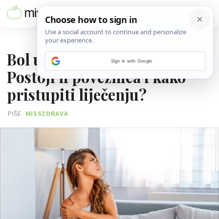
14. LIPNJA 2025.
Bol u koljenima i ramenu:
Sign in with Google
Postoji li poveznica i kako
pristupiti liječenju?
PIŠE
MISSZDRAVA