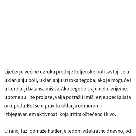
Liječenje većine uzroka prednje koljenske boli sastoji se u
uklanjanju boli, uklanjanju uzroka tegoba, ako je moguće i
u korekciji balansa mišića. Ako tegobe traju neko vrijeme,
uporne su i ne prolaze, valja potražiti mišljenje specijalista
ortopeda. Bol se u pravilu uklanja odmorom i
izbjegavanjem aktivnosti koja iritira oštećeno tkivo
.
U ranoj fazi pomaže hlađenje ledom višekratno dnevno, od