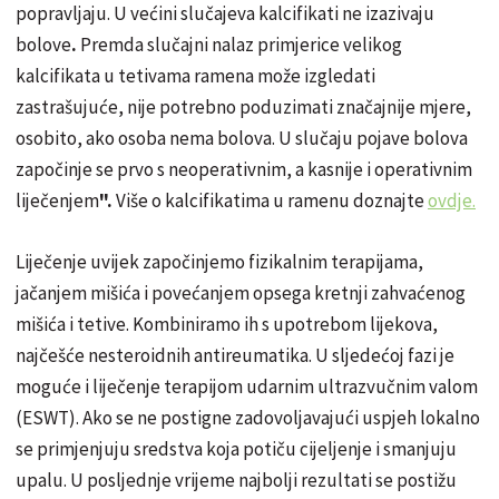
popravljaju.
U većini slučajeva kalcifikati ne izazivaju
bolove
.
Premda slučajni nalaz primjerice velikog
kalcifikata u tetivama ramena može izgledati
zastrašujuće, nije potrebno poduzimati značajnije mjere,
osobito, ako osoba nema bolova. U slučaju pojave bolova
započinje se prvo s neoperativnim, a kasnije i operativnim
liječenjem
".
Više o kalcifikatima u ramenu doznajte
ovdje.
Liječenje uvijek započinjemo fizikalnim terapijama,
jačanjem mišića i povećanjem opsega kretnji zahvaćenog
mišića i tetive. Kombiniramo ih s upotrebom lijekova,
najčešće nesteroidnih antireumatika. U sljedećoj fazi je
moguće i liječenje terapijom udarnim ultrazvučnim valom
(ESWT). Ako se ne postigne zadovoljavajući uspjeh lokalno
se primjenjuju sredstva koja potiču cijeljenje i smanjuju
upalu. U posljednje vrijeme najbolji rezultati se postižu